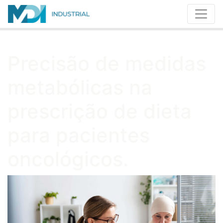
Precisão de medidas
metabólicas na
prescrição de dieta
para pacientes
oncológicos.