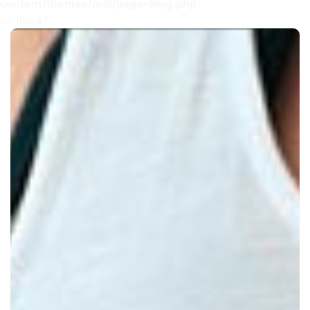
content/themes/mdi/page-blog.php
on line
47